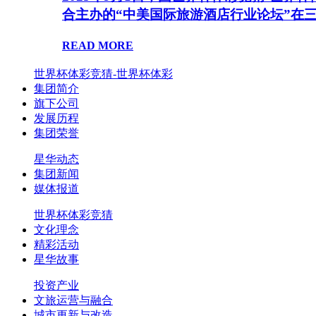
合主办的“中美国际旅游酒店行业论坛”在三
READ MORE
世界杯体彩竞猜-世界杯体彩
集团简介
旗下公司
发展历程
集团荣誉
星华动态
集团新闻
媒体报道
世界杯体彩竞猜
文化理念
精彩活动
星华故事
投资产业
文旅运营与融合
城市更新与改造