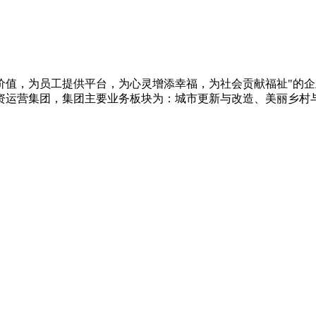
创造价值，为员工提供平台，为心灵增添幸福，为社会贡献福祉"的
投资运营集团，集团主要业务板块为：城市更新与改造、美丽乡村