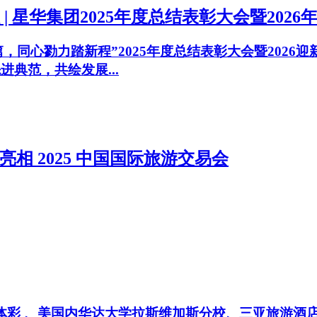
 星华集团2025年度总结表彰大会暨202
新篇，同心勠力踏新程”2025年度总结表彰大会暨20
典范，共绘发展...
亮相 2025 中国国际旅游交易会
界杯体彩 、美国内华达大学拉斯维加斯分校、三亚旅游