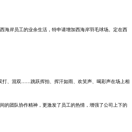
富西海岸员工的业余生活，特申请增加西海岸羽毛球场。定在西
双打、混双……跳跃挥拍、挥汗如雨、欢笑声、喝彩声在场上相
之间的团队协作精神，更激发了员工的热情，增强了公司上下的