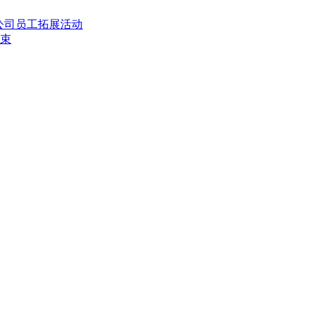
产公司员工拓展活动
结束