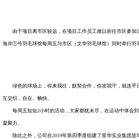
由于项目离市区较远，在项目工作员工难以前往市区参加活
海岸①号羽毛球馆每周五与市区（文华羽毛球馆）同时举行羽
绿色的球场上，你来我往，默契合作，你攻我守，就连平
互交织，自在、畅快。
每周五短短2小时的活动，大家都犹未尽，在运动中体会
凝聚力。
除此之外，公司在2019年第四季度组建了星华实业集团