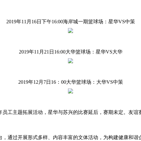
2019年11月16日下午16:00海岸城一期篮球场：星华VS中策
2019年11月21日16:00大华篮球场：星华VS大华
2019年12月7日16：00大华篮球场：大华VS中策
年下半年员工主题拓展活动，星华与苏兴的比赛延后，赛期未定。友
台，通过开展形式多样、内容丰富的文体活动，为构建健康和谐