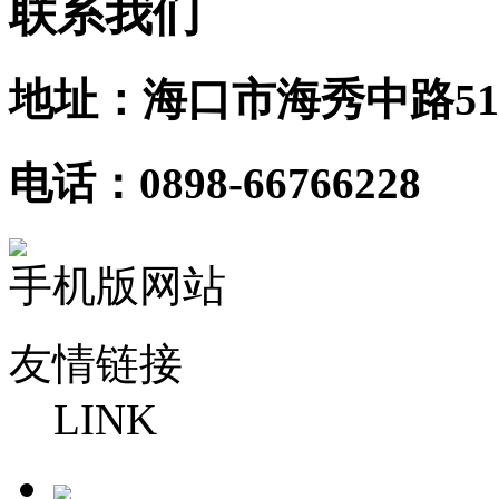
联系我们
地址：海口市海秀中路51
电话：0898-66766228
手机版网站
友情链接
LINK