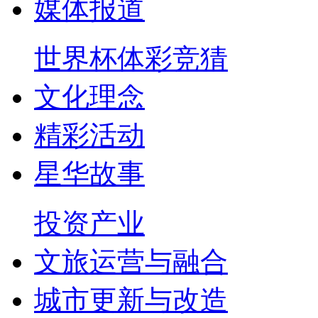
媒体报道
世界杯体彩竞猜
文化理念
精彩活动
星华故事
投资产业
文旅运营与融合
城市更新与改造