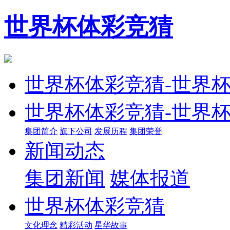
世界杯体彩竞猜
世界杯体彩竞猜-世界
世界杯体彩竞猜-世界
集团简介
旗下公司
发展历程
集团荣誉
新闻动态
集团新闻
媒体报道
世界杯体彩竞猜
文化理念
精彩活动
星华故事