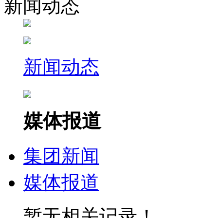
新闻动态
新闻动态
媒体报道
集团新闻
媒体报道
暂无相关记录！