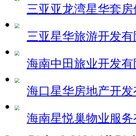
三亚亚龙湾星华套房
三亚星华旅游开发有
海南中田旅业开发有
海口星华房地产开发
海南星悦巢物业服务