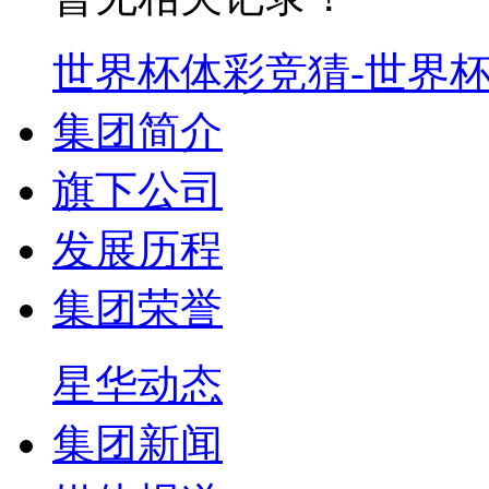
世界杯体彩竞猜-世界
集团简介
旗下公司
发展历程
集团荣誉
星华动态
集团新闻