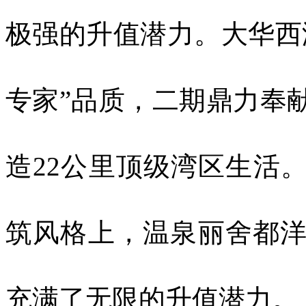
极强的升值潜力。大华西
专家”品质，二期鼎力奉
造22公里顶级湾区生活
筑风格上，温泉丽舍都
充满了无限的升值潜力。