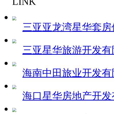
LINK
三亚亚龙湾星华套房
三亚星华旅游开发有
海南中田旅业开发有
海口星华房地产开发