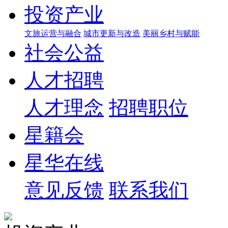
投资产业
文旅运营与融合
城市更新与改造
美丽乡村与赋能
社会公益
人才招聘
人才理念
招聘职位
星籍会
星华在线
意见反馈
联系我们