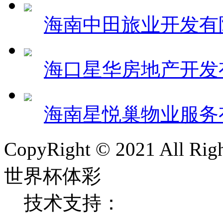
海南中田旅业开发有
海口星华房地产开发
海南星悦巢物业服务
CopyRight © 2021 All
世界杯体彩
技术支持：