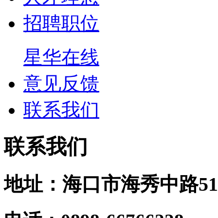
招聘职位
星华在线
意见反馈
联系我们
联系我们
地址：海口市海秀中路51