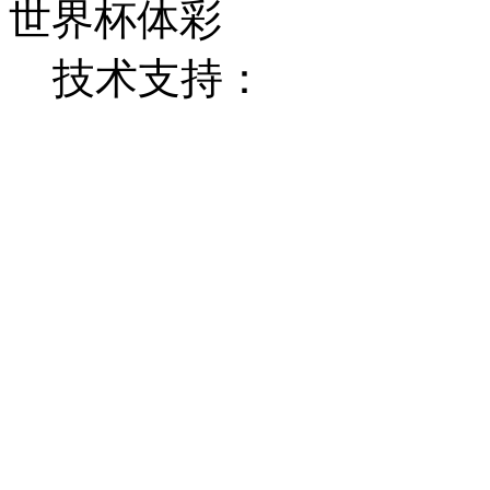
世界杯体彩
技术支持：