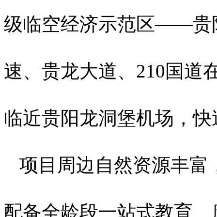
级临空经济示范区——贵
速、贵龙大道、210国
临近贵阳龙洞堡机场，快
项目周边自然资源丰富
配备全龄段一站式教育、