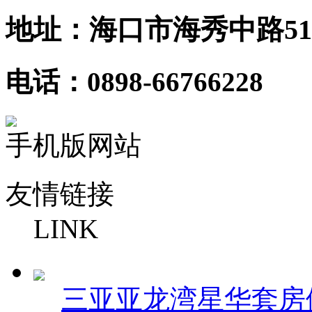
地址：海口市海秀中路51
电话：0898-66766228
手机版网站
友情链接
LINK
三亚亚龙湾星华套房