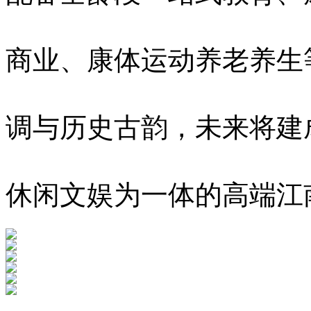
商业、康体运动养老养生
调与历史古韵，未来将建
休闲文娱为一体的高端江