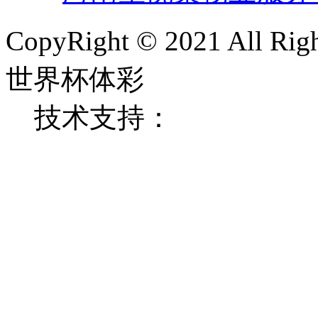
CopyRight © 2021 All
世界杯体彩
技术支持：