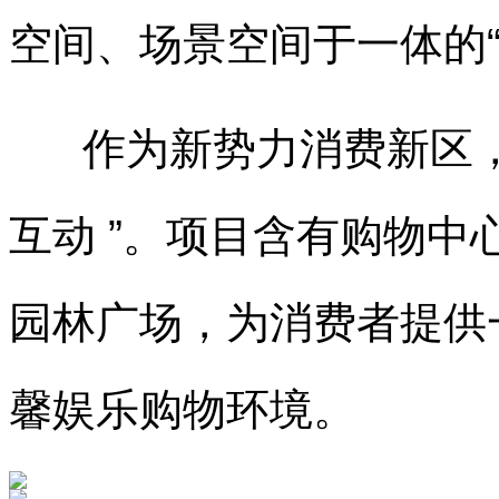
空间、场景空间于一体的
作为新势力消费新区，商
互动 ”。项目含有购物
园林广场，为消费者提供
馨娱乐购物环境。