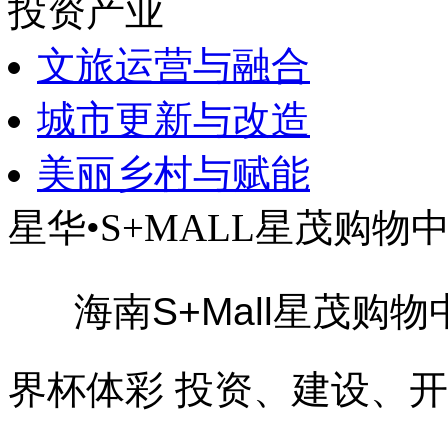
投资产业
文旅运营与融合
城市更新与改造
美丽乡村与赋能
星华•S+MALL星茂购物
海南
S+Mall
星茂购物
界杯体彩 投资、建设、