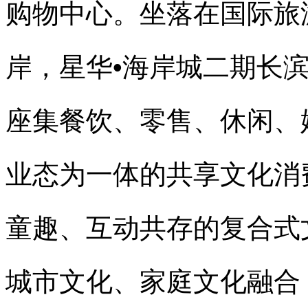
购物中心。坐落在国际旅
岸，星华
•
海岸城二期长
座集餐饮、零售、休闲、
业态为一体的共享文化消
童趣、互动共存的复合式
城市文化、家庭文化融合