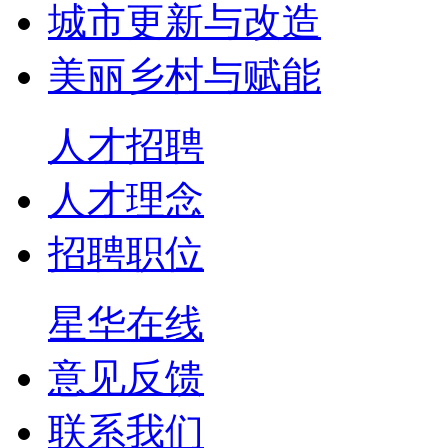
城市更新与改造
美丽乡村与赋能
人才招聘
人才理念
招聘职位
星华在线
意见反馈
联系我们