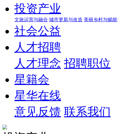
投资产业
文旅运营与融合
城市更新与改造
美丽乡村与赋能
社会公益
人才招聘
人才理念
招聘职位
星籍会
星华在线
意见反馈
联系我们