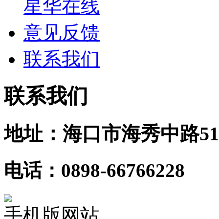
星华在线
意见反馈
联系我们
联系我们
地址：海口市海秀中路51
电话：0898-66766228
手机版网站