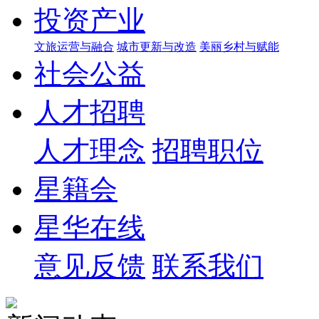
投资产业
文旅运营与融合
城市更新与改造
美丽乡村与赋能
社会公益
人才招聘
人才理念
招聘职位
星籍会
星华在线
意见反馈
联系我们