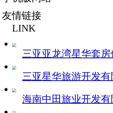
友情链接
LINK
三亚亚龙湾星华套房
三亚星华旅游开发有
海南中田旅业开发有