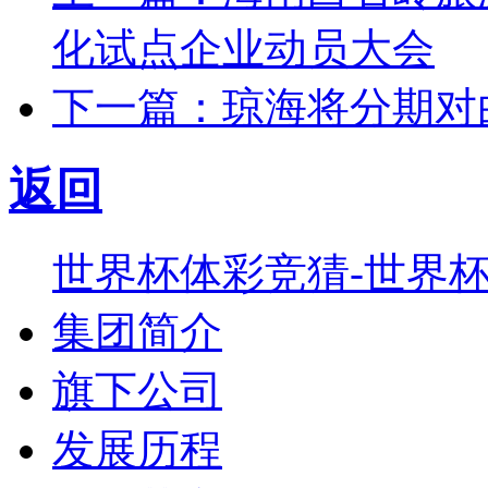
化试点企业动员大会
下一篇：琼海将分期对
返回
世界杯体彩竞猜-世界
集团简介
旗下公司
发展历程