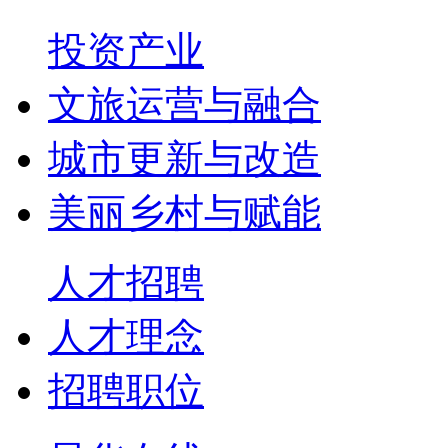
投资产业
文旅运营与融合
城市更新与改造
美丽乡村与赋能
人才招聘
人才理念
招聘职位