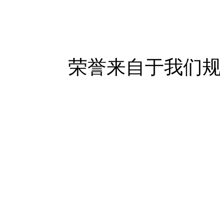
荣誉来自于我们