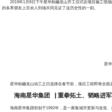
2019
年
1
月
8
日下午星华柏樾龙山开工仪式在项目施工现场
的各界朋友上百余人到场共同见证了这历史性的一刻。
星华
星华柏樾龙山动工之日选择在春节前，项目工程即将全面
海南星华集团
▕
重拳拓土、韬略进军
海南星华集团初创于
1992
年，是一家集城市更新与改造、