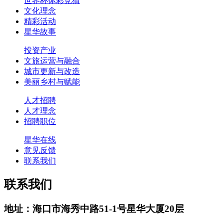
世界杯体彩竞猜
文化理念
精彩活动
星华故事
投资产业
文旅运营与融合
城市更新与改造
美丽乡村与赋能
人才招聘
人才理念
招聘职位
星华在线
意见反馈
联系我们
联系我们
地址：海口市海秀中路51-1号星华大厦20层