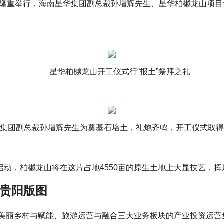
隆重举行，海南星华集团副总裁孙增辉先生、星华柏樾龙山项目
星华柏樾龙山开工仪式行
“
报土
”
祭拜之礼
集团副总裁孙增辉先生为奠基石培土，礼炮齐鸣，开工仪式取得
启动，柏樾龙山将在这片占地
4550
亩的原生土地上大显技艺，挥
贵阳版图
美丽乡村与赋能、旅游运营与融合三大业务板块的产业投资运营