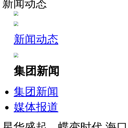
新闻动态
新闻动态
集团新闻
集团新闻
媒体报道
星华盛起，蝶变时代 海口