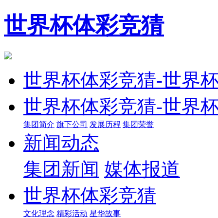
世界杯体彩竞猜
世界杯体彩竞猜-世界
世界杯体彩竞猜-世界
集团简介
旗下公司
发展历程
集团荣誉
新闻动态
集团新闻
媒体报道
世界杯体彩竞猜
文化理念
精彩活动
星华故事