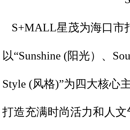
S+MALL星茂为海口
以“Sunshine (阳光）、Sou
Style (风格)”为四大
打造充满时尚活力和人文气