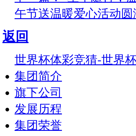
午节送温暖爱心活动圆
返回
世界杯体彩竞猜-世界
集团简介
旗下公司
发展历程
集团荣誉