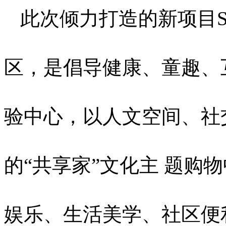
此次倾力打造的新项目S
区，是倡导健康、童趣、
验中心，以人文空间、社
的“共享家”文化主 题购
娱乐、生活美学、社区便