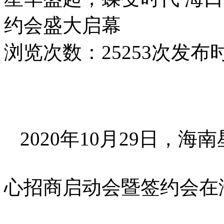
约会盛大启幕
浏览次数：25253次
发布时间
2020年10月29日，海
心招商启动会暨签约会在