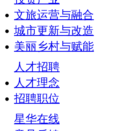
文旅运营与融合
城市更新与改造
美丽乡村与赋能
人才招聘
人才理念
招聘职位
星华在线