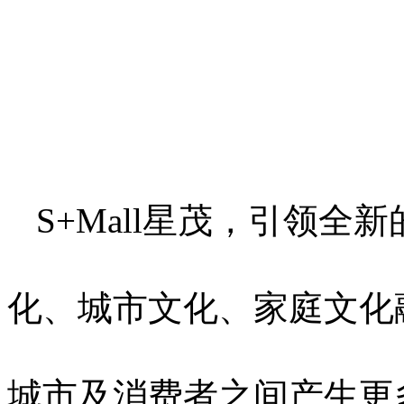
S+Mall星茂，引领全
化、城市文化、家庭文化融
城市及消费者之间产生更