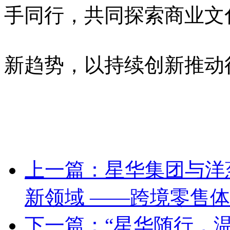
手同行，共同探索商业文
新趋势，以持续创新推动
上一篇：星华集团与洋
新领域 ——跨境零售体验
下一篇：“星华随行，