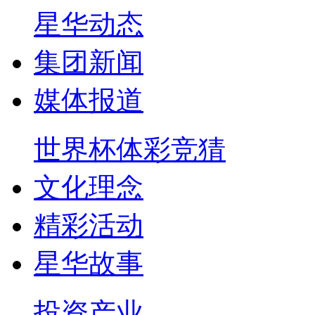
星华动态
集团新闻
媒体报道
世界杯体彩竞猜
文化理念
精彩活动
星华故事
投资产业