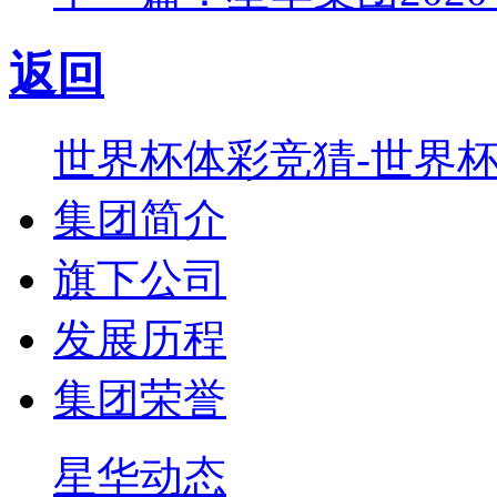
返回
世界杯体彩竞猜-世界
集团简介
旗下公司
发展历程
集团荣誉
星华动态