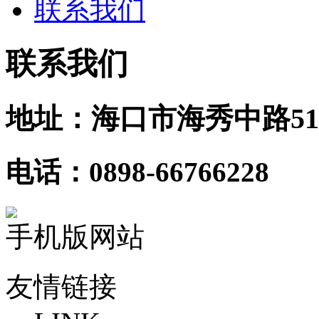
联系我们
联系我们
地址：海口市海秀中路51
电话：0898-66766228
手机版网站
友情链接