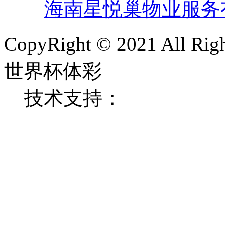
海南星悦巢物业服务
CopyRight © 2021 All
世界杯体彩
技术支持：