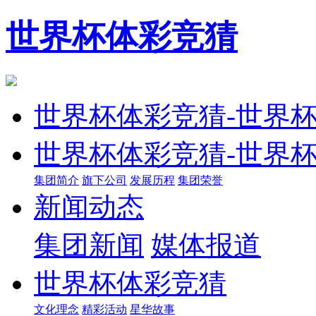
世界杯体彩竞猜
世界杯体彩竞猜-世界
世界杯体彩竞猜-世界
集团简介
旗下公司
发展历程
集团荣誉
新闻动态
集团新闻
媒体报道
世界杯体彩竞猜
文化理念
精彩活动
星华故事