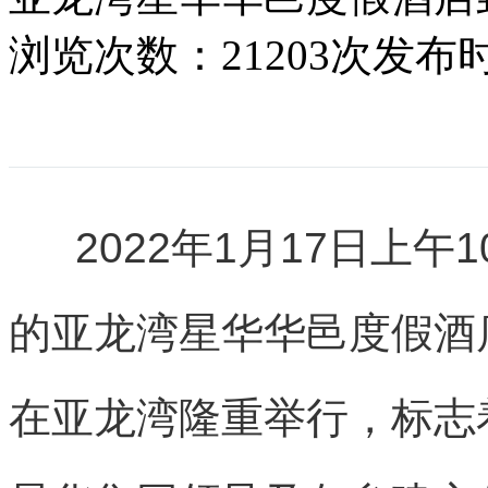
浏览次数：21203次
发布时间
2022
年1月17日上午
的亚龙湾星华华邑度假酒
在亚龙湾隆重举行，标志