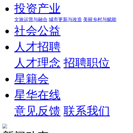
投资产业
文旅运营与融合
城市更新与改造
美丽乡村与赋能
社会公益
人才招聘
人才理念
招聘职位
星籍会
星华在线
意见反馈
联系我们