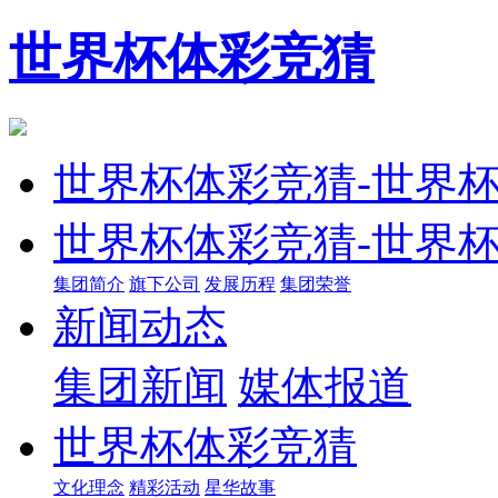
世界杯体彩竞猜
世界杯体彩竞猜-世界
世界杯体彩竞猜-世界
集团简介
旗下公司
发展历程
集团荣誉
新闻动态
集团新闻
媒体报道
世界杯体彩竞猜
文化理念
精彩活动
星华故事