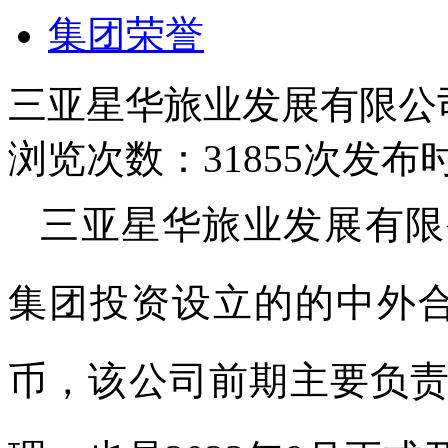
集团荣誉
三亚星华旅业发展有限公
浏览次数：31855次
发布时间
三亚星华旅业发展有限
集团投资设立的的中外
币，该公司前期主要负