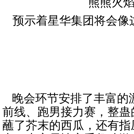
熊熊火
预示着星华集团将会像
晚会环节安排了丰富的
前线、跑男接力赛，整蛊
蘸了芥末的西瓜，还有指