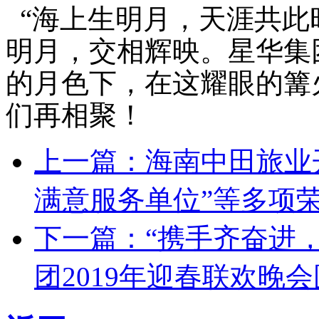
“
海上生明月，天涯共此
明月，交相辉映。
星华集
的月色下，在这耀眼的篝
们再相聚！
上一篇：海南中田旅业
满意服务单位”等多项
下一篇：“携手齐奋进
团2019年迎春联欢晚