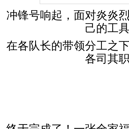
冲锋号响起，面对炎炎
己的工
在各队长的带领分工之
各司其
终于完成了！一张全家