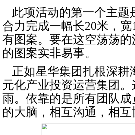
此项活动的第一个主题
合力完成一幅长
20
米，宽
有图案。要在这空荡荡的
的图案实非易事。
正如星华集团扎根深耕
元化产业投资运营集团。
雨。依靠的是所有团队成
的大脑，相互沟通，相互