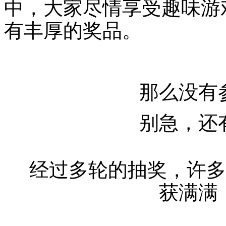
中，大家尽情享受趣味游
有丰厚的奖品。
那么没有
别急，还
经过多轮的抽奖，许多
获满满