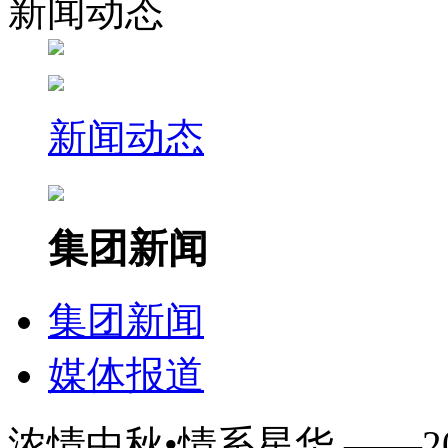
新闻动态
新闻动态
集团新闻
集团新闻
媒体报道
浓情中秋•情系星华 ——