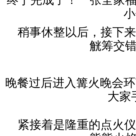
小
稍事休整以后，接下来
觥筹交
晚餐过后进入篝火晚会环
大家
紧接着是隆重的点火仪