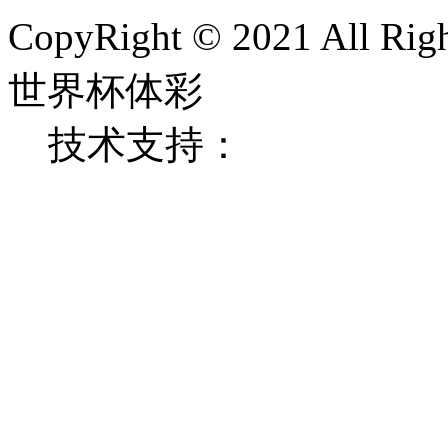
CopyRight © 2021 All
世界杯体彩
技术支持：