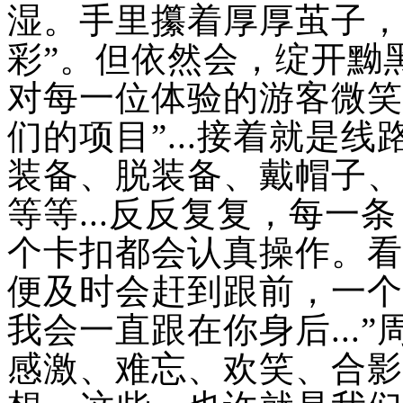
湿。手里攥着厚厚茧子，
彩”。但依然会，绽开黝
对每一位体验的游客微笑
们的项目”
...
接着就是线
装备、脱装备、戴帽子、
等等
...
反反复复，每一条
个卡扣都会认真操作。看
便及时会赶到跟前，一个
我会一直跟在你身后
...
”
感激、难忘、欢笑、合影