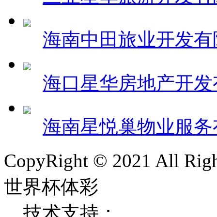
海南中田旅业开发有
海口星华房地产开发
海南星悦巢物业服务
CopyRight © 2021 All
世界杯体彩
技术支持：