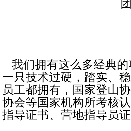
我们拥有这么多经典的
一只技术过硬，踏实、稳
员工都拥有，国家登山协
协会等国家机构所考核认
指导证书、营地指导员证