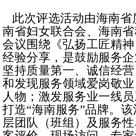
此次评选活动由海南省
南省妇女联合会、海南省
会议围绕《弘扬工匠精神
经验分享，是鼓励服务企
坚持质量第一、诚信经营
和发现服务领域爱岗敬业
人物；激发服务业一线员
打造“海南服务”品牌。
层团队（班组）及服务性
客评价、现场访问、专家