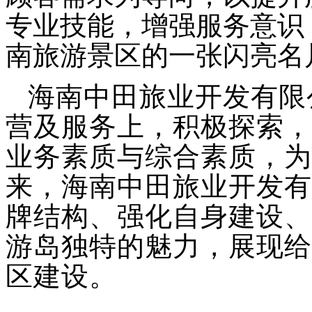
专业技能，增强服务意识
南旅游景区的一张闪亮名
海南中田旅业开发有限
营及服务上，积极探索，
业务素质与综合素质，为
来，海南中田旅业开发有
牌结构、强化自身建设、
游岛独特的魅力，展现给
区建设。