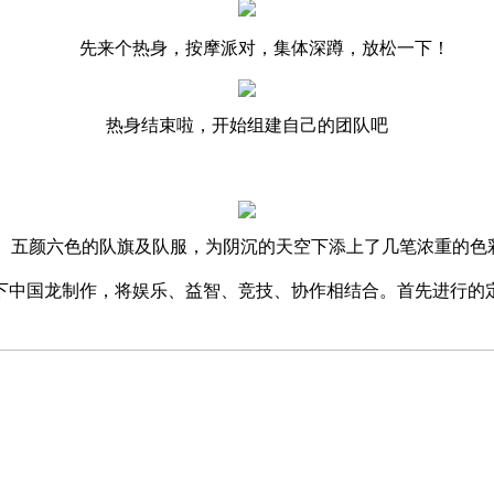
先来个热身，按摩派对，集体深蹲，放松一下！
热身结束啦，开始组建自己的团队吧
五颜六色的队旗及队服，为阴沉的天空下添上了几笔浓重的色
下中国龙制作，将娱乐、益智、竞技、协作相结合。首先进行的