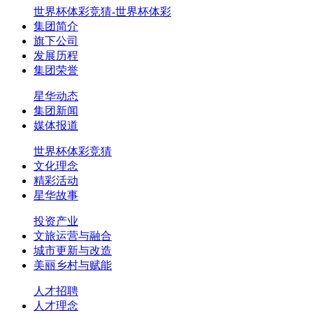
世界杯体彩竞猜-世界杯体彩
集团简介
旗下公司
发展历程
集团荣誉
星华动态
集团新闻
媒体报道
世界杯体彩竞猜
文化理念
精彩活动
星华故事
投资产业
文旅运营与融合
城市更新与改造
美丽乡村与赋能
人才招聘
人才理念