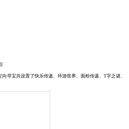
彩
定向寻宝共设置了快乐传递、环游世界、面粉传递、T字之谜、