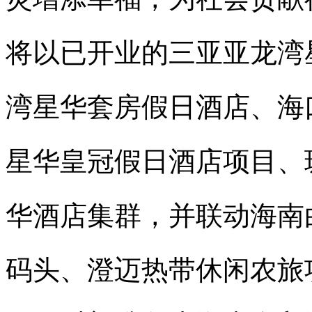
将以已开业的三亚亚龙湾
湾星华套房假日酒店、海
星华皇冠假日酒店项目、
华酒店集群，并联动海南
码头、澄迈热带休闲农旅