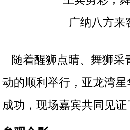
广纳八方来
随着醒狮点睛、舞狮采
动的顺利举行，亚龙湾星
成功，现场嘉宾共同见证