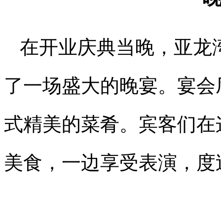
在开业庆典当晚，亚龙
了一场盛大的晚宴。宴会
式精美的菜肴。宾客们在
美食，一边享受表演，度