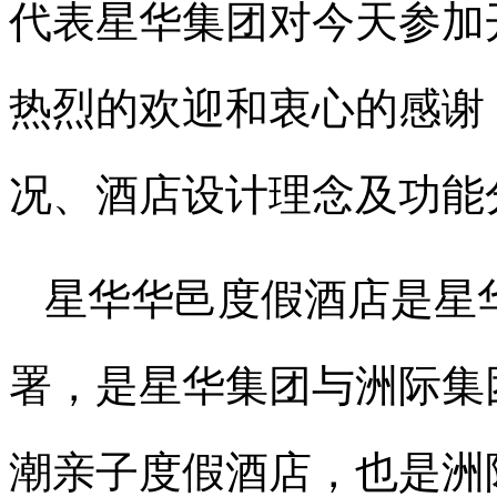
代表星华集团对今天参加
热烈的欢迎和衷心的感谢
况、酒店设计理念及功能
星华华邑度假酒店是星
署，是星华集团与洲际集
潮亲子度假酒店，也是洲