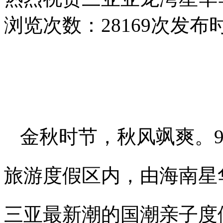
浏览次数：28169次
发布时间
金秋时节，秋风飒爽。9
旅游度假区内，由海南星
三亚最新潮的国潮亲子度