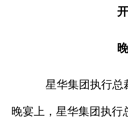
星华集团执行总
晚宴上，星华集团执行