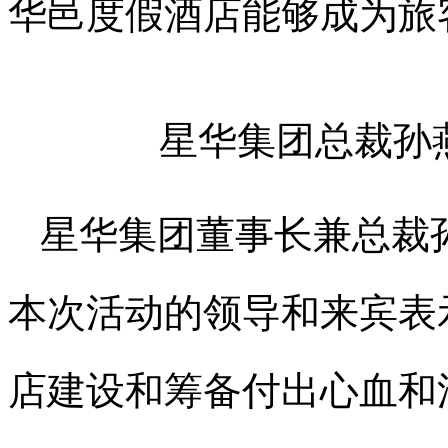
华邑度假酒店能够成为旅
星华集团总裁孙
星华集团董事长兼总裁
本次活动的领导和来宾表
店建设和筹备付出心血和