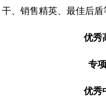
干、销售精英、最佳后盾
优秀
专
优秀