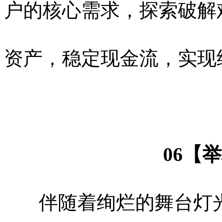
户的核心需求，探索破解
资产，稳定现金流，实现
06【
伴随着绚烂的舞台灯光，