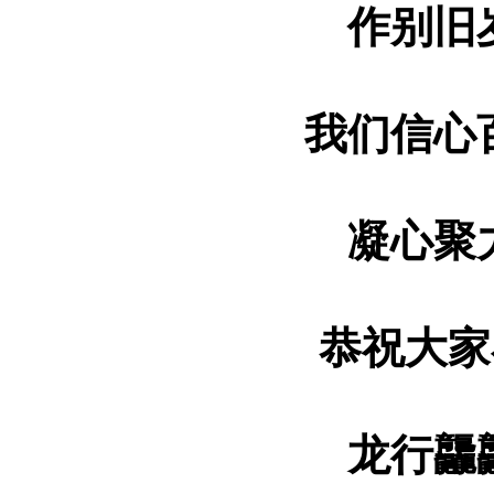
作别旧
我们信心
凝心聚
恭祝大家
龙行龘