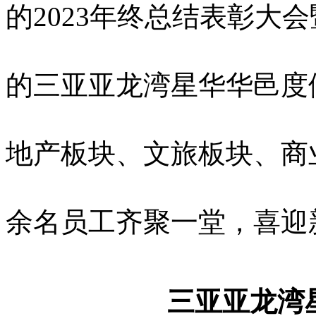
的2023年终总结表彰大会
的三亚亚龙湾星华华邑度
地产板块、文旅板块、商业
余名员工齐聚一堂，喜迎
三亚亚龙湾