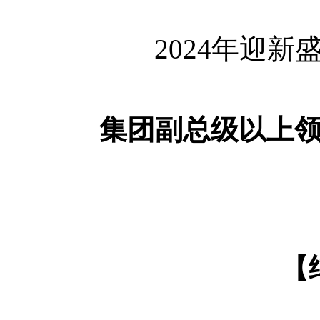
2024年迎
集团副总级以上
【