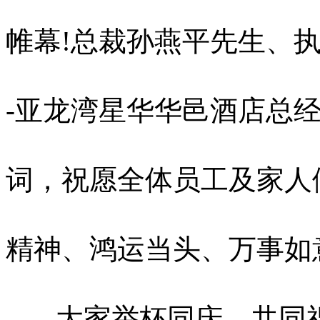
帷幕!总裁孙燕平先生、
-亚龙湾星华华邑酒店总
词，祝愿全体员工及家人
精神、鸿运当头、万事如
大家举杯同庆，共同祝