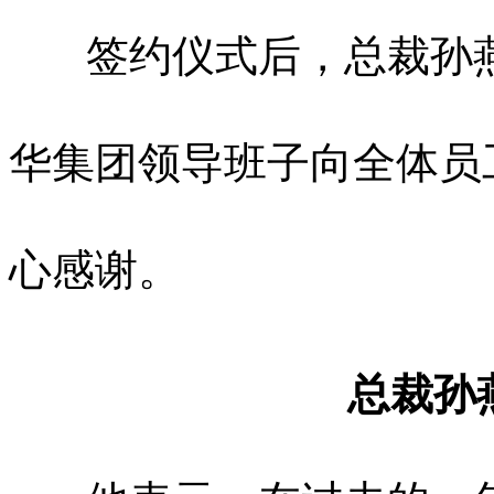
签约仪式后，总裁孙燕
华集团领导班子向全体员工
心感谢。
总裁孙