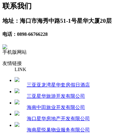
联系我们
地址：海口市海秀中路51-1号星华大厦20层
电话：0898-66766228
手机版网站
友情链接
LINK
三亚亚龙湾星华套房假日酒店
三亚星华旅游开发有限公司
海南中田旅业开发有限公司
海口星华房地产开发有限公司
海南星悦巢物业服务有限公司