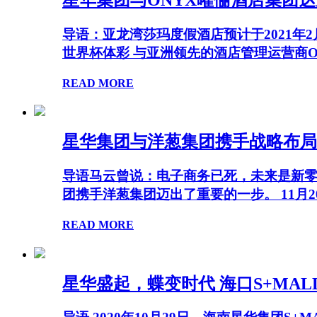
导语：亚龙湾莎玛度假酒店预计于2021年2
世界杯体彩 与亚洲领先的酒店管理运营商ON
READ MORE
星华集团与洋葱集团携手战略布局跨
导语马云曾说：电子商务已死，未来是新
团携手洋葱集团迈出了重要的一步。 11月2
READ MORE
星华盛起，蝶变时代 海口S+MA