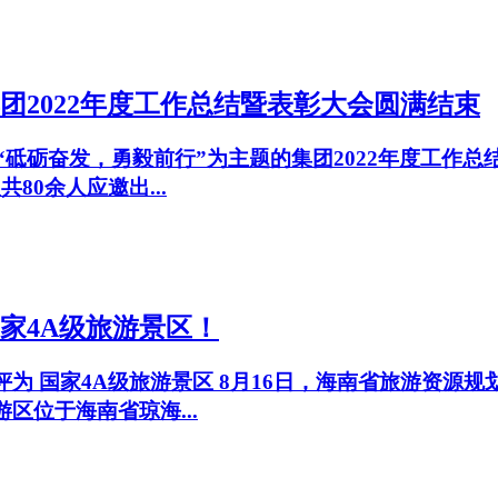
团2022年度工作总结暨表彰大会圆满结束
，以“砥砺奋发，勇毅前行”为主题的集团2022年度工
0余人应邀出...
家4A级旅游景区！
评为 国家4A级旅游景区 8月16日，海南省旅游资
区位于海南省琼海...