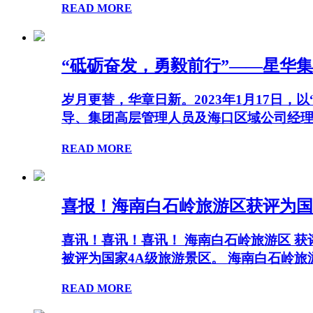
READ MORE
“砥砺奋发，勇毅前行”——星华集
岁月更替，华章日新。2023年1月17日
导、集团高层管理人员及海口区域公司经理共8
READ MORE
喜报！海南白石岭旅游区获评为国
喜讯！喜讯！喜讯！ 海南白石岭旅游区 获
被评为国家4A级旅游景区。 海南白石岭旅游
READ MORE