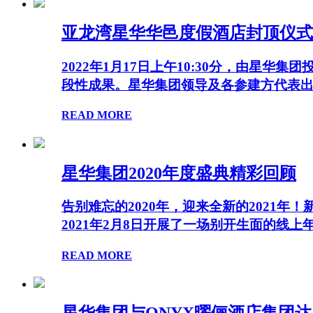
亚龙湾星华华邑度假酒店封顶仪式
2022年1月17日上午10:30分，由
段性成果。星华集团领导及各参建方代表出席
READ MORE
星华集团2020年度盛典精彩回顾
告别难忘的2020年，迎来全新的2021
2021年2月8日开展了一场别开生面的线上年
READ MORE
星华集团与ONYX曜俪酒店集团