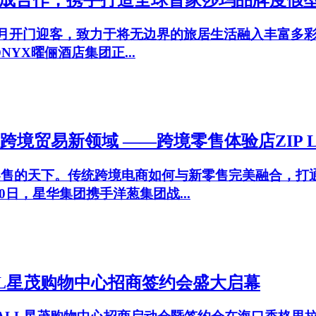
月开门迎客，致力于将无边界的旅居生活融入丰富多彩的度
YX曜俪酒店集团正...
境贸易新领域 ——跨境零售体验店ZIP 
零售的天下。传统跨境电商如何与新零售完美融合，打
0日，星华集团携手洋葱集团战...
LL星茂购物中心招商签约会盛大启幕